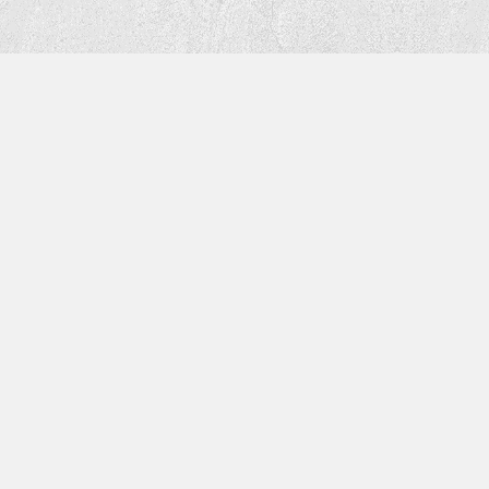
 Ansatz haben ihre
sbezüglich keine