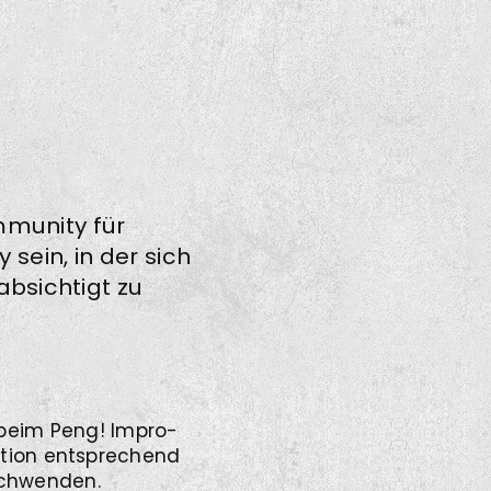
mmunity für
sein, in der sich
absichtigt zu
beim Peng! Impro-
ntion entsprechend
rschwenden.