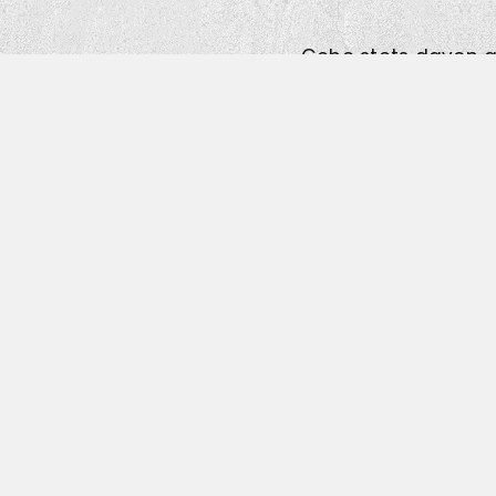
Gehe stets davon au
Es gibt nicht „Ein 
Berechtigung. Was m
objektive Wahrheit, 