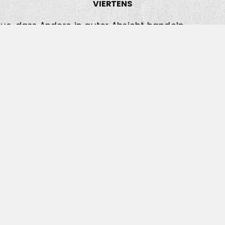
VIERTENS
s, dass Andere in guter Absicht handeln.
FÜNFTENS
Impro sie alle zu knechten“ – Jede Schule und jeder
an an Impro schätzt, ist subjektiv und es gibt die
egal ob man lehrt oder lernt.